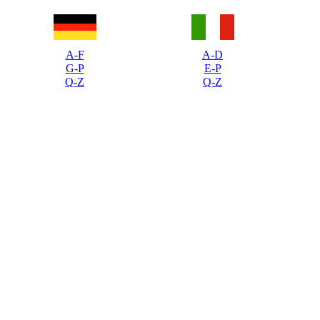
A-F
A-D
G-P
E-P
Q-Z
Q-Z